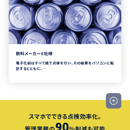
した。
飲料メーカーE社様
電子化前はすべて紙で点検を行い、その結果をパソコンに転
記するとともに、
1日3回、十数種類の商品について 品質管理 レポート の分
析を含めて作成していました。
CHECKROID導入による電子化により、転記作業が無くな
り、分析も速やかに行えるようになったため、
現場作業員の生産性が向上し、今まで以上の 品質管理 が可
能となりました。
スマホでできる点検効率化。
90
管理業務の
％削減も可能