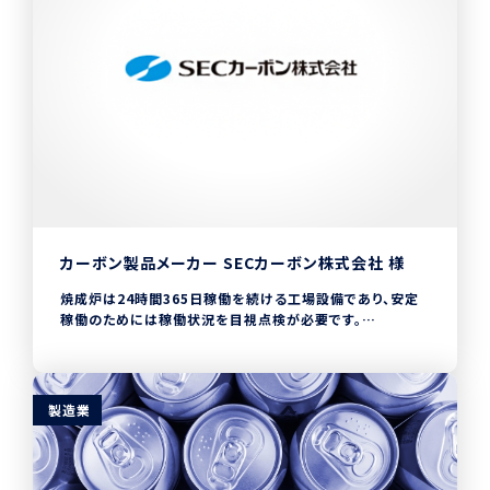
システムに連携し、リアルタイムで作業状況を確認できるよ
うになりました。
その結果、生産ライン長は従来の紙での確認やデータ投入か
らの分析、障害調査に費やしていた時間と比較すると、
CHECKROID導入により稼働工数の９０％削減を達成。
空いた時間は業務改善や運用見直し、品質向上施策などの、
より重要な課題に時間を割り当てれるようになりました。
カーボン製品メーカー SECカーボン株式会社 様
焼成炉は24時間365日稼働を続ける工場設備であり、安定
稼働のためには稼働状況を目視点検が必要です。
また点検結果は紙に記録し操業日報に転記して清書しなけ
ればなりませんでした。
CHECKROIDを導入することにより、1日の点検作業時間が
製造業
300分から240分程度に削減でき、操業日報は転記作業が不
要となり誤記や漏れもなくなり信頼性が向上しました。
またセンサーデータを端末画面で確認できるようになり複合
的な情報をもとに工場設備の状態を判断できるようになりま