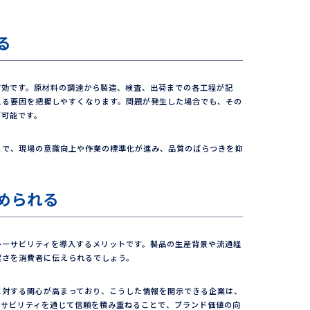
る
有効です。原材料の調達から製造、検査、出荷までの各工程が記
える要因を把握しやすくなります。問題が発生した場合でも、その
が可能です。
とで、現場の意識向上や作業の標準化が進み、品質のばらつきを抑
められる
レーサビリティを導入するメリットです。製品の生産背景や流通経
実さを消費者に伝えられるでしょう。
に対する関心が高まっており、こうした情報を開示できる企業は、
ーサビリティを通じて信頼を積み重ねることで、ブランド価値の向