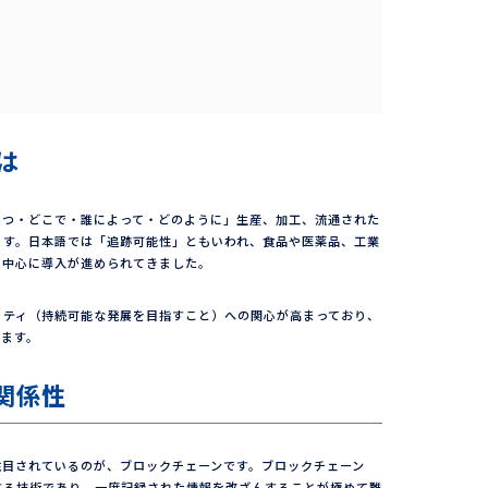
は
いつ・どこで・誰によって・どのように」生産、加工、流通された
ます。日本語では「追跡可能性」ともいわれ、食品や医薬品、工業
を中心に導入が進められてきました。
リティ（持続可能な発展を目指すこと）への関心が高まっており、
います。
関係性
注目されているのが、ブロックチェーンです。ブロックチェーン
する技術であり、一度記録された情報を改ざんすることが極めて難