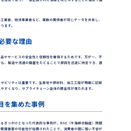
加工業者、物流事業者など、複数の関係者が同じデータを共有し、
まります。
必要な理由
製品やサービスの安全性と信頼性を確保するためです。万が一、不
でも、製造や流通の履歴をたどることで原因を迅速に特定でき、適
ーサビリティは重要です。生産地や原材料、加工工程が明確に記録
しやすくなり、サプライチェーン全体の健全性が保たれます。
目を集めた事例
るきっかけとなった代表的な事例が、BSE（牛海綿状脳症）問題
の健康被害の可能性が指摘されたことで、消費者の間に強い不安が