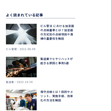
よく読まれている記事
ビル管法 における加湿器
の点検基準とは？加湿器
の方式別の点検項目や清
掃の重要性を解説
ビル管理
2022.06.09
製造業でヒヤリハットが
起きる原因と事例5選
製造業
2023.10.30
保守点検とは？目的やメ
リット、実施手順、効率
化の方法を解説