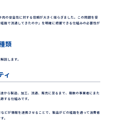
れ、牛肉の安全性に対する信頼が大きく揺らぎました。この問題を受
な経路で流通してきたのか」を明確に把握できる仕組みの必要性が
種類
て解説します。
ティ
調達から製造、加工、流通、販売に至るまで、複数の事業者にまた
追跡する仕組みです。
者などが情報を連携させることで、製品がどの経路を通って消費者
です。