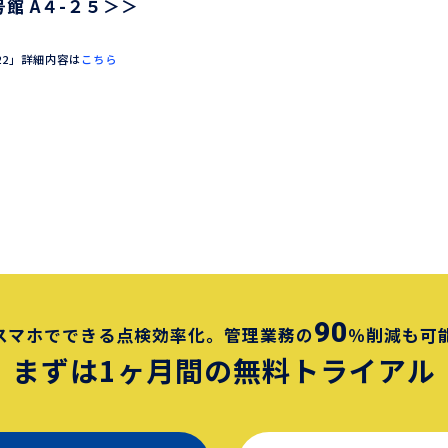
館 A４-２５＞＞
22」詳細内容は
こちら
90
スマホでできる点検効率化。
管理業務の
％削減も可
まずは1ヶ月間の
無料トライアル